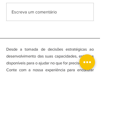
SEGURANÇA SOCIAL NO WHATSAPP
FESTA SALOIA DE LOUR
Escreva um comentário
CELEBRA A IDENTIDADE
E A COMUNIDADE
Desde a tomada de decisões estratégicas ao
desenvolvimento das suas capacidades, estamos
disponíveis para o ajudar no que for preciso.
Conte com a nossa experiência para encontrar
soluções tangíveis e obter resultados
consideráveis. Entre em contato para marcar uma
reunião.
Assine nossa newsletter e esteja actualizado!
Subscrever