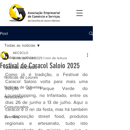
Post
Todas as notícias
AECSCLO
Todas as notícias
20 de jun. de 2025
1 min de leitura
Festival do Caracol Saloio 2025
Notícias AECSCLO
Como já é tradição, o Festival do 
Noticias de Loures
Caracol Saloio volta para mais uma 
Noticias de Odivelas
edição no Parque Verde do 
Loureshopping, no Infantado, entre os 
Newsletter
dias 26 de junho a 13 de julho. Aqui o 
Comunicados
caracol é o rei da festa, mas há também 
à disposição street food, produtos 
Eventos
regionais e artesanato, tudo isto 