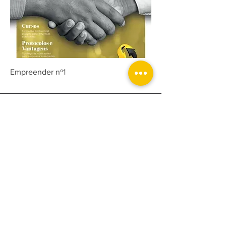
Empreender nº1
Desde a tomada de decisões estratégicas ao
desenvolvimento das suas capacidades, estamos
disponíveis para o ajudar no que for preciso.
Conte com a nossa experiência para encontrar
soluções tangíveis e obter resultados
consideráveis. Entre em contato para marcar uma
reunião.
Assine nossa newsletter e esteja actualizado!