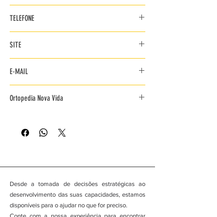
Rua António Caetano Bernardo Nº 3 B
TELEFONE
2670-404 Loures
936 751 625
SITE
218 096 863
www.novavidaortopedia.com
E-MAIL
admin@novavidaortopedia.com
Ortopedia Nova Vida
Desde a tomada de decisões estratégicas ao
desenvolvimento das suas capacidades, estamos
disponíveis para o ajudar no que for preciso.
Conte com a nossa experiência para encontrar