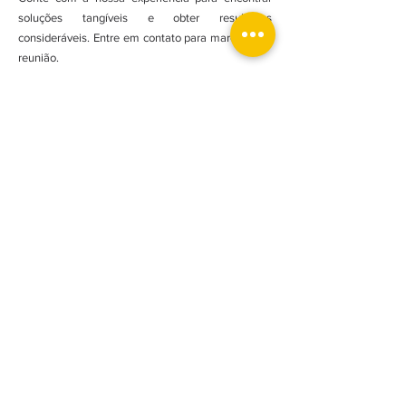
soluções tangíveis e obter resultados
consideráveis. Entre em contato para marcar uma
reunião.
Assine nossa newsletter e esteja actualizado!
Subscrever
FACEBOOK
INSTAGRAM
LINKEDIN
Política Privacidade
Estatutos