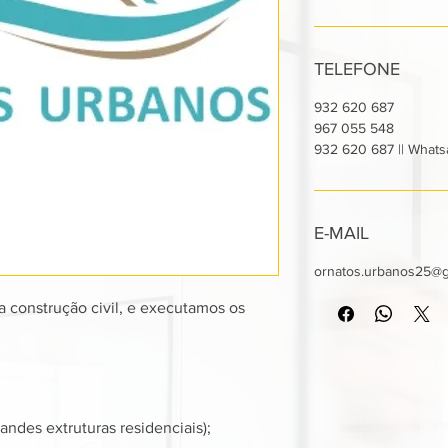
TELEFONE
932 620 687
967 055 548
932 620 687 || What
E-MAIL
ornatos.urbanos25@g
construção civil, e executamos os
ndes extruturas residenciais);