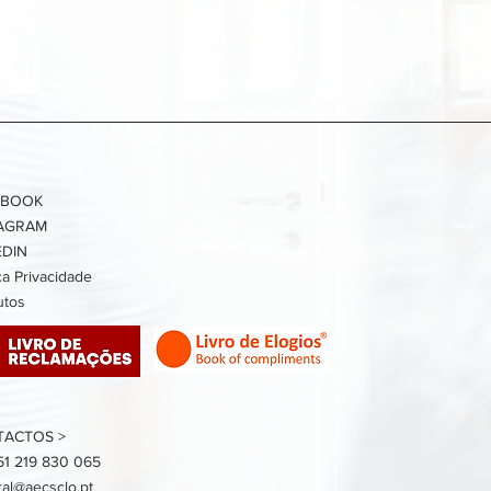
EBOOK
TAGRAM
EDIN
ica Privacidade
utos
TACTOS >
51 219 830 065
ral@aecsclo.pt