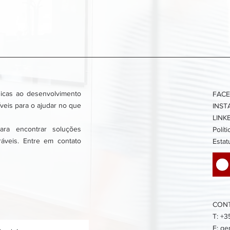
icas ao desenvolvimento
FAC
veis para o ajudar no que
INS
LINK
ra encontrar soluções
Polít
ráveis. Entre em contato
Estat
CON
T: +3
E:
ge