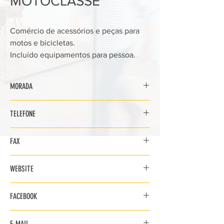
MOTOCLASSE
Comércio de acessórios e peças para
motos e bicicletas.
Incluído equipamentos para pessoa.
MORADA
Alameda Fernando Namora, n.º 4, Loja 5, 6 e
TELEFONE
7
2620-094 Póvoa de Santo Adrião
219 377 487
FAX
219 378 927
WEBSITE
www.motoclasse.com
FACEBOOK
www.facebook.com/MOTOCLASSE
E-MAIL