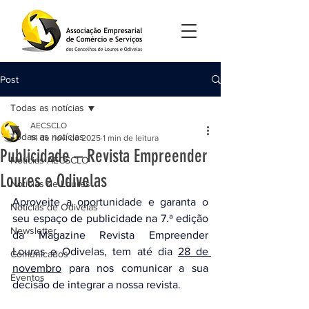
Post
Todas as notícias
AECSCLO
Todas as notícias
14 de nov. de 2025
1 min de leitura
Publicidade – Revista Empreender
Notícias AECSCLO
Loures e Odivelas
Noticias de Loures
Aproveite a oportunidade e garanta o 
Noticias de Odivelas
seu espaço de publicidade na 7.ª edição 
Newsletter
da Magazine Revista Empreender 
Loures e Odivelas, tem até dia 
28 de 
Comunicados
novembro
 para nos comunicar a sua 
Eventos
decisão de integrar a nossa revista.