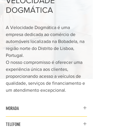
VELOCIDADE
DOGMÁTICA
A Velocidade Dogmática é uma
empresa dedicada ao comércio de
automóveis localizada na Bobadela, na
região norte do Distrito de Lisboa,
Portugal.
O nosso compromisso é oferecer uma
experiência única aos clientes,
proporcionando acesso a veículos de
qualidade, serviços de financiamento e
um atendimento excepcional.
MORADA
Rua Amílcar Cabral, n.º 49 B
TELEFONE
2695-017 Bobadela