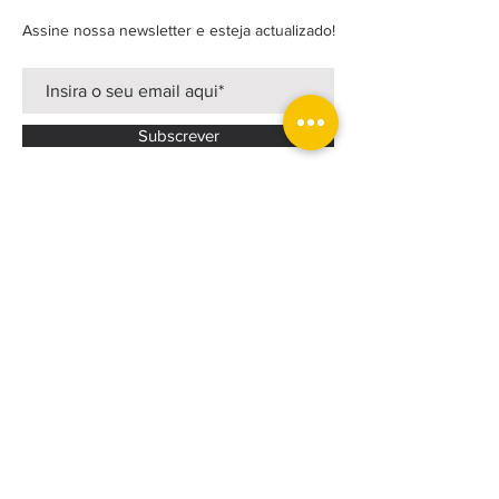
Assine nossa newsletter e esteja actualizado!
Subscrever
FACEBOOK
INSTAGRAM
LINKEDIN
Política Privacidade
Estatutos
CONTACTOS >
T:
+351 219 830 065