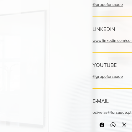
@grupoforsaude
LINKEDIN
www.linkedin.com/co
YOUTUBE
@grupoforsaude
E-MAIL
odivelas@forsaude.pt