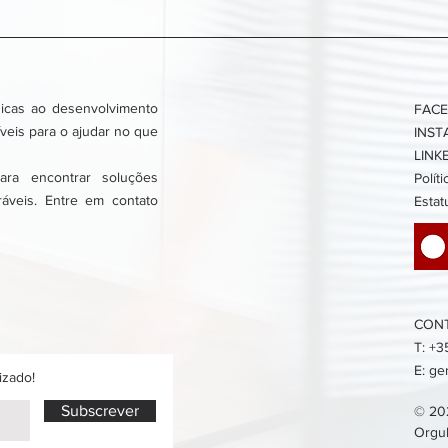
icas ao desenvolvimento
FAC
veis para o ajudar no que
INS
LINK
ra encontrar soluções
Polít
ráveis. Entre em contato
Estat
CON
T: +3
E:
ge
izado!
Subscrever
© 20
Orgu