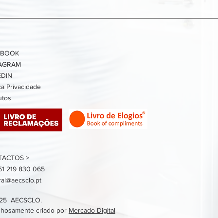
EBOOK
TAGRAM
EDIN
ica Privacidade
utos
TACTOS >
51 219 830 065
ral@aecsclo.pt
25 AECSCLO.
lhosamente criado por
Mercado Digital