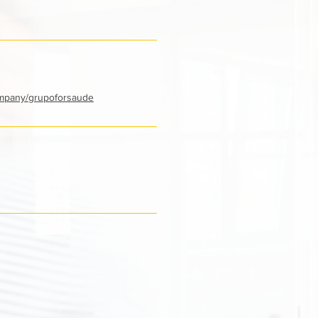
mpany/grupoforsaude