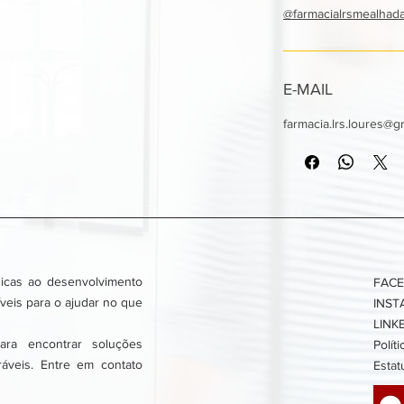
@farmacialrsmealhad
E-MAIL
farmacia.lrs.loures@g
icas ao desenvolvimento
FAC
veis para o ajudar no que
INS
LINK
ra encontrar soluções
Polít
ráveis. Entre em contato
Estat