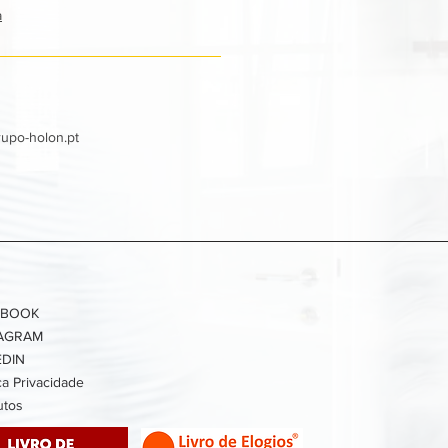
a
rupo-holon.pt
EBOOK
TAGRAM
EDIN
ica Privacidade
utos