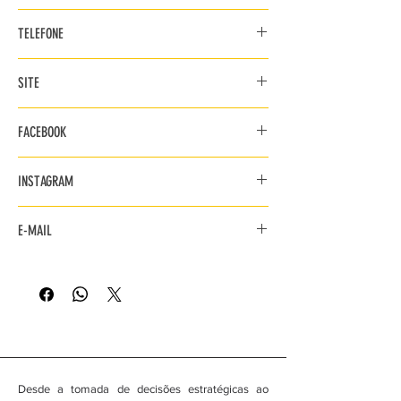
Rua da Junqueira, n.º 25 - Chamboeira
TELEFONE
2670-674 Bucelas
969 331 381
SITE
www.cco-vicente.pt
FACEBOOK
www.facebook.com/ccosteovicente
INSTAGRAM
@cco_vicente
E-MAIL
geral@cco-vicente.pt
osteopata.vicente@gmail.com
Desde a tomada de decisões estratégicas ao