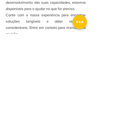
desenvolvimento das suas capacidades, estamos
disponíveis para o ajudar no que for preciso.
Conte com a nossa experiência para encontrar
soluções tangíveis e obter resultados
consideráveis. Entre em contato para marcar uma
reunião.
Assine nossa newsletter e esteja actualizado!
Subscrever
FACEBOOK
INSTAGRAM
LINKEDIN
Política Privacidade