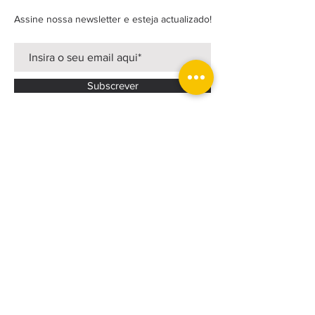
Assine nossa newsletter e esteja actualizado!
Subscrever
FACEBOOK
INSTAGRAM
LINKEDIN
Política Privacidade
Estatutos
CONTACTOS >
T:
+351 219 830 065