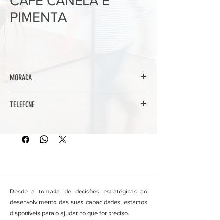
CAFÉ CANELA E
PIMENTA
MORADA
Rua Combatentes do Ultramar, n.º 93, Loja D
TELEFONE
- Botica
2670-347 Loures
219 821 283
Desde a tomada de decisões estratégicas ao
desenvolvimento das suas capacidades, estamos
disponíveis para o ajudar no que for preciso.