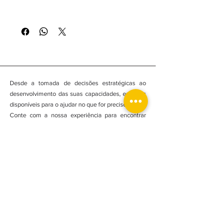
Tudo para a sua casa e para a sua obra:
Pavimentos, Revestimentos, Salas de Banho,
Canalização, Eletricidade, Cimentos,
Rebocos, Isolamentos, Tintas, Ferramentas,
Churrasqueiras, Adornos de Jardim, Janelas
de Sótão e muito mais.
Desde a tomada de decisões estratégicas ao
desenvolvimento das suas capacidades, estamos
disponíveis para o ajudar no que for preciso.
Conte com a nossa experiência para encontrar
soluções tangíveis e obter resultados
consideráveis. Entre em contato para marcar uma
reunião.
Assine nossa newsletter e esteja actualizado!
Subscrever