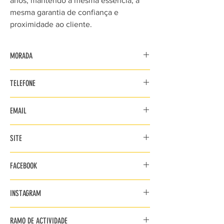
anos, mantendo a mesma essência, a
mesma garantia de confiança e
proximidade ao cliente.
MORADA
Rua Comandante Sacadura Cabral, n.º8
TELEFONE
2670-670 Bucelas
219693003 / 934011342
EMAIL
loja@asdomingues.pt
SITE
http://www.asdomingues.pt/
FACEBOOK
https://www.facebook.com/armindosdomingu
INSTAGRAM
es
https://www.instagram.com/armindo_s_domin
RAMO DE ACTIVIDADE
gues