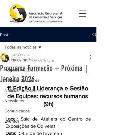
Post
Todas as notícias
AECSCLO
Todas as notícias
21 de jan.
1 min de leitura
Programa Formação + Próxima ||
Notícias AECSCLO
Janeiro 2026
Noticias de Loures
1ª Edição || Liderança e Gestão 
Noticias de Odivelas
de Equipas: recursos humanos 
Newsletter
(9h)
Comunicados
Local: 
Sala de Ateliers do Centro de 
Eventos
Exposições de Odivelas
Data:  
04 e 05 de fevereiro 