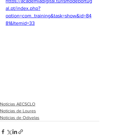
https://academiadigital.turismodeportug
al.pt/index.php?
option=com_training&task=show&id=84
81&Itemid=33
Notícias AECSCLO
Noticias de Loures
Noticias de Odivelas