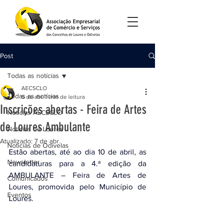
Post
Todas as notícias
AECSCLO
Todas as notícias
6 de abr.
1 min de leitura
Inscrições abertas - Feira de Artes
Notícias AECSCLO
de Loures Ambulante
Noticias de Loures
Atualizado:
7 de abr.
Noticias de Odivelas
Estão abertas, até ao dia 10 de abril, as 
Newsletter
candidaturas para a 4.ª edição da 
AMBULANTE – Feira de Artes de 
Comunicados
Loures, promovida pelo Município de 
Eventos
Loures.