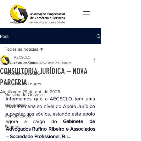
Post
Todas as notícias
AECSCLO
Todas as notícias
17 de out. de 2025
1 min de leitura
CONSULTORIA JURÍDICA – NOVA
Notícias AECSCLO
PARCERIA
Noticias de Loures
Atualizado:
29 de out. de 2025
Noticias de Odivelas
Informamos que a AECSCLO tem uma 
Newsletter
nova Parceria ao nível do Apoio Jurídico 
a prestar aos sócios, estando este apoio 
Comunicados
agora a cargo do 
Gabinete de 
Eventos
Advogados Rufino Ribeiro e Associados 
– Sociedade Profissional, R.L..