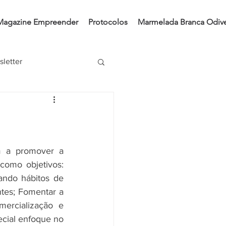
Magazine Empreender
Protocolos
Marmelada Branca Odive
letter
 a promover a 
omo objetivos: 
ando hábitos de 
ntes; Fomentar a 
ercialização e 
cial enfoque no 