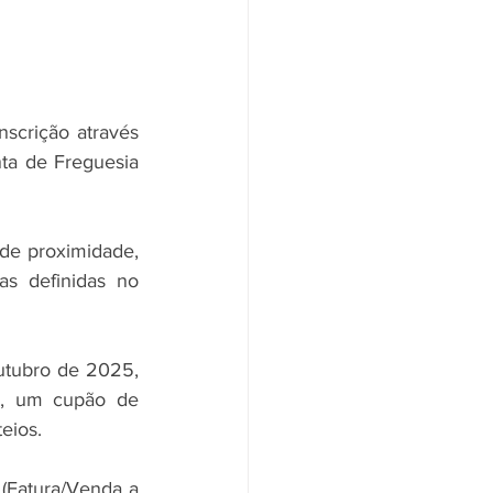
nscrição através 
ta de Freguesia 
de proximidade, 
s definidas no 
utubro de 2025, 
, um cupão de 
eios.
(Fatura/Venda a 