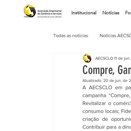
Institucional
Notícias
Fo
Todas as notícias
Notícias AECS
AECSCLO
11 de jun
Comunicados
Eventos
Compre, Gan
Atualizado:
20 de jun. de 
A AECSCLO em parc
campanha “Compre, G
Revitalizar o comérc
consumo locais; Fidel
criação de oportun
Contribuir para a di