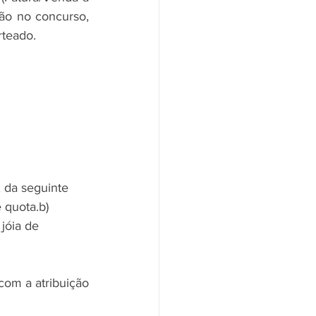
ão no concurso, 
rteado.
 da seguinte 
 quota.b) 
jóia de 
com a atribuição 