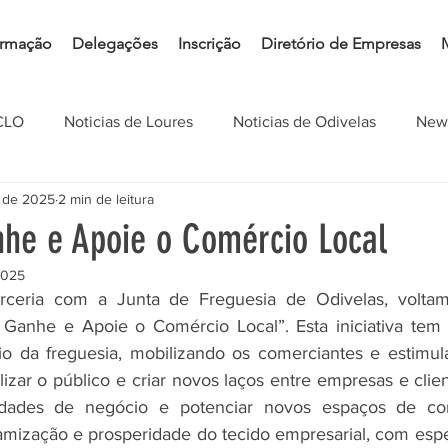
rmação
Delegações
Inscrição
Diretório de Empresas
CLO
Noticias de Loures
Noticias de Odivelas
News
. de 2025
2 min de leitura
he e Apoie o Comércio Local
2025
eria com a Junta de Freguesia de Odivelas, voltam
anhe e Apoie o Comércio Local”. Esta iniciativa tem c
io da freguesia, mobilizando os comerciantes e estimul
izar o público e criar novos laços entre empresas e clie
idades de negócio e potenciar novos espaços de com
namização e prosperidade do tecido empresarial, com espe