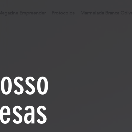
Magazine Empreender
Protocolos
Marmelada Branca Odive
nosso
resas