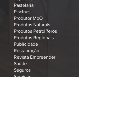
Pastelaria
Piscinas
Produtor MbO
Produtos Naturais
Produtos Petrolíferos
Produtos Regionais
Publicidade
Restauração
Revista Empreender
Saúde
Seguros
Serviços
Tecnologia
Telecomunicações
Terapia
Têxteis e Estofos
Todas as Empresas
Transportadoras/Estafetas
Turismo
Veterinário