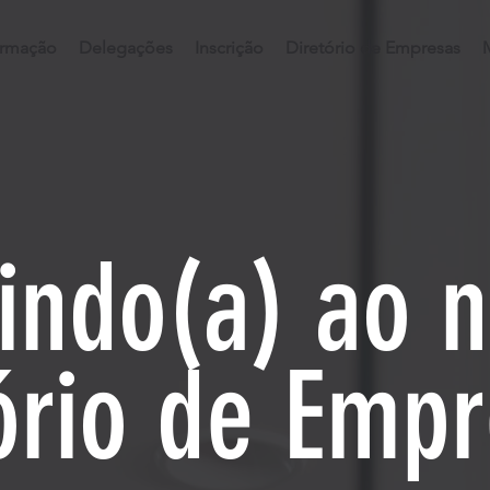
rmação
Delegações
Inscrição
Diretório de Empresas
indo(a) ao 
ório de Emp